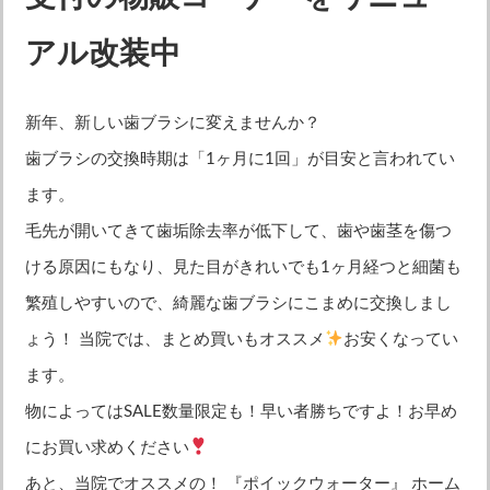
レーザー治療
虫歯・歯周病のリスク検査
アル改装中
審美歯科
ホワイトニング
矯正歯科
小児歯科
新年、新しい歯ブラシに変えませんか？
歯ブラシの交換時期は「1ヶ月に1回」が目安と言われてい
小児矯正
妊婦歯科治療
ます。
インプラント
入れ歯・義歯
毛先が開いてきて歯垢除去率が低下して、歯や歯茎を傷つ
ける原因にもなり、見た目がきれいでも1ヶ月経つと細菌も
訪問治療
繁殖しやすいので、綺麗な歯ブラシにこまめに交換しまし
ょう！ 当院では、まとめ買いもオススメ
お安くなってい
ます。
物によってはSALE数量限定も！早い者勝ちですよ！お早め
にお買い求めください
あと、当院でオススメの！ 『ポイックウォーター』 ホーム