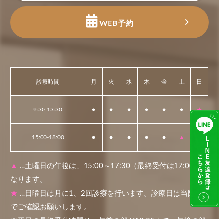
WEB予約
診療時間
月
火
水
木
金
土
日
9:30-13:30
●
●
●
●
●
●
★
15:00-18:00
●
●
●
●
●
▲
★
▲
…土曜日の午後は、15:00～17:30（最終受付は17:00）に
なります。
★
…日曜日は月に1、2回診療を行います。診療日は当院ま
でご確認お願いします。