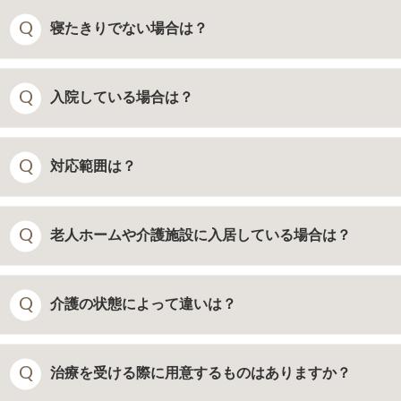
基本的にありません。
寝たきりでない場合は？
寝たきりでなくても、自力での通院が困難な方は訪問歯科の対
入院している場合は？
いがありますので、お気軽に当院までご相談ください。
入院している方でも治療を受けることが可能です。ただし、入
対応範囲は？
治療も原則的に入院先で受けることになります。歯科医療機関
す。
医院より16km以内です。まずはお問合せください。
老人ホームや介護施設に入居している場合は？
治療を受けることができます。
介護の状態によって違いは？
対象者の方であれば、基本的に訪問診療は可能です。
治療を受ける際に用意するものはありますか？