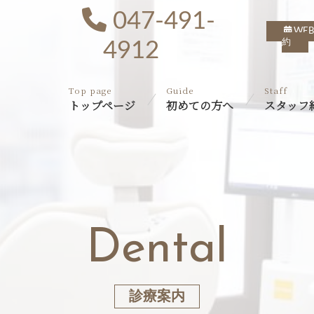
047-491-
WE
約
4912
Top page
Guide
Staff
トップページ
初めての方へ
スタッフ
精密根管治療
Dental
予防歯科・クリーニング
虫歯・歯周病のリスク検査
診療案内
ホワイトニング