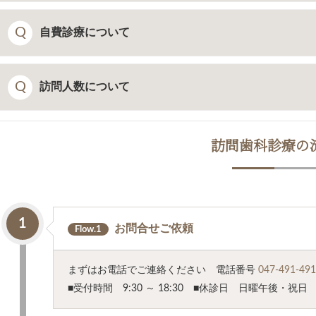
基本的には治療を行うスペースをある程度確保していただくこ
自費診療について
電源コンセントなど用意していただくことがあります。事前に
基本的には保険診療が中心です。ただし、患者様の口腔内の状
訪問人数について
すが、最終的に決定していただくのは患者様やご家族の方にな
して決めるようにしてください。
一般的には、歯科医師1名・歯科衛生士2名、合わせて3名です
訪問歯科診療の
1
お問合せご依頼
Flow.1
まずはお電話でご連絡ください 電話番号
047-491-49
■受付時間 9:30 ～ 18:30 ■休診日 日曜午後・祝日