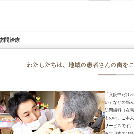
小児歯科
妊婦歯科治療
入れ歯・義歯
訪問治療
わたしたちは、地域の患者さんの
歯を
「入院中だけれ
い」などの悩み
訪問歯科（在宅
ものの、ご本人
サービスです。
近年日本では急