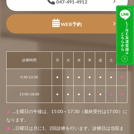
047-491-4912
WEB予約
診療時間
月
火
水
木
金
土
日
9:30-13:30
●
●
●
●
●
●
★
15:00-18:00
●
●
●
●
●
▲
★
▲
…土曜日の午後は、15:00～17:30（最終受付は17:00）に
なります。
★
…日曜日は月に1、2回診療を行います。診療日は当院ま